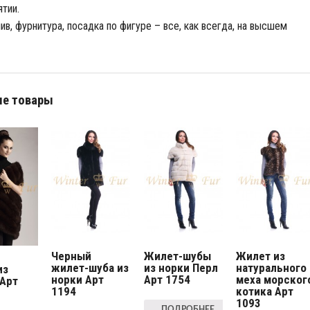
тии.
ив, фурнитура, посадка по фигуре – все, как всегда, на высшем
е товары
Черный
Жилет-шубы
Жилет из
жилет-шуба из
из норки Перл
натурального
из
норки Арт
Арт 1754
меха морског
 Арт
1194
котика Арт
1093
ПОДРОБНЕЕ