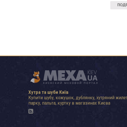
ПОДР
Хутра та шуби Київ
Купити шубу, кожушок, дублянку, хутряний жилет
парку, пальта, куртку в магазинах Києва