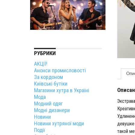
РУБРИКИ
АКЦІЇ!
Анонси промисловості
Опи
За кордоном
Київські бутіки
Описан
Магазини хутра в Україні
Мода
Экстрава
Модний одяг
Креативн
Модні дизанери
Удлиненн
Новини
Новини хутряної моди
девушке 
Події
такой ме