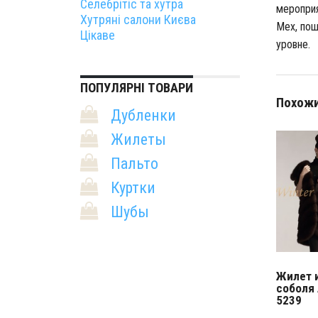
Селебрітіс та хутра
мероприя
Хутряні салони Києва
Мех, пош
Цікаве
уровне.
ПОПУЛЯРНІ ТОВАРИ
Похожи
Дубленки
Жилеты
Пальто
Куртки
Шубы
Жилет 
соболя
5239