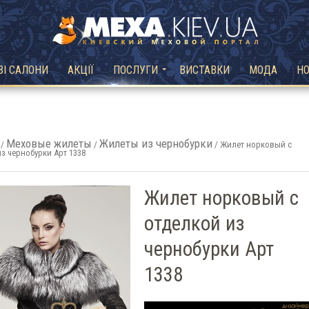
ВІ САЛОНИ
АКЦІЇ
ПОСЛУГИ
ВИСТАВКИ
МОДА
Н
Меховые жилеты
Жилеты из чернобурки
/
/
/ Жилет норковый с
з чернобурки Арт 1338
Жилет норковый с
отделкой из
чернобурки Арт
1338