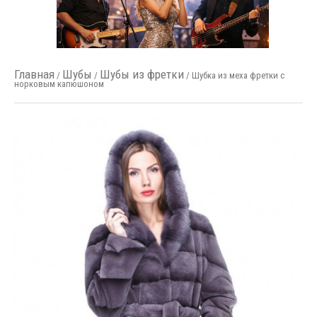
Главная
Шубы
Шубы из фретки
/
/
/ Шубка из меха фретки с
норковым капюшоном