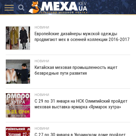
КАТАЛОГ
АКЦІЇ
ВИСТАВКИ
ПОСЛУГИ
МАГАЗИНИ
ХУТРЯНА
НОВИНИ
КОНТАКТИ
АКСЕССУАРИ
НОВИНИ
МОДА
Европейские дизайнеры мужской одежды
продвигают мех в осенней коллекции 2016-2017
НОВИНИ
Китайская меховая промышленность ищет
безвредные пути развития
НОВИНИ
С 29 по 31 января на НСК Олимпийский пройдет
меховая выставка-ярмарка «Ярмарок хутра»
НОВИНИ
С 27 по 30 января в Украинском доме пройдет