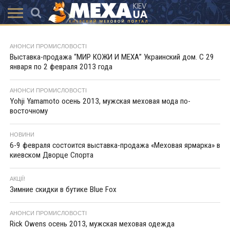
КАТАЛОГ
АКЦІЇ
ВИСТАВКИ
ПОСЛУГИ
МАГАЗИНИ
ХУТРЯНА
НОВИНИ
КОНТАКТИ
АКСЕССУАРИ
АНОНСИ ПРОМИСЛОВОСТІ
МОДА
Выставка-продажа “МИР КОЖИ И МЕХА” Украинский дом. С 29
января по 2 февраля 2013 года
АНОНСИ ПРОМИСЛОВОСТІ
Yohji Yamamoto осень 2013, мужская меховая мода по-
восточному
НОВИНИ
6-9 февраля состоится выставка-продажа «Меховая ярмарка» в
киевском Дворце Спорта
АКЦІЇ!
Зимние скидки в бутике Blue Fox
АНОНСИ ПРОМИСЛОВОСТІ
Rick Owens осень 2013, мужская меховая одежда