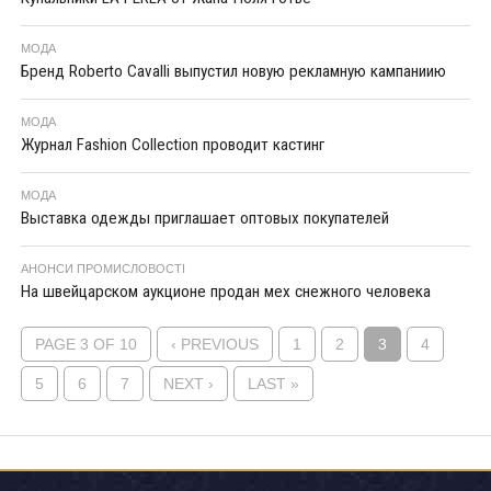
МОДА
Бренд Roberto Cavalli выпустил новую рекламную кампаниию
МОДА
Журнал Fashion Collection проводит кастинг
МОДА
Выставка одежды приглашает оптовых покупателей
АНОНСИ ПРОМИСЛОВОСТІ
На швейцарском аукционе продан мех снежного человека
PAGE 3 OF 10
‹ PREVIOUS
1
2
3
4
5
6
7
NEXT ›
LAST »