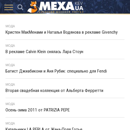
КАТАЛОГ
АКЦІЇ
ВИСТАВКИ
ПОСЛУГИ
МАГАЗИНИ
ХУТРЯНА
НОВИНИ
КОНТАКТИ
АКСЕССУАРИ
МОДА
МОДА
Кристен МакМенами и Наталья Водянова в рекламе Givenchy
МОДА
В рекламе Calvin Klein снялась Лара Стоун
МОДА
Батист Джиабикони и Аня Рубик: специально для Fendi
МОДА
Вторая свадебная коллекция от Альберта Ферретти
МОДА
Осень-зима 2011 от PATRIZIA PEPE
МОДА
Купальники LA PERLA от Жана-Поля Готье