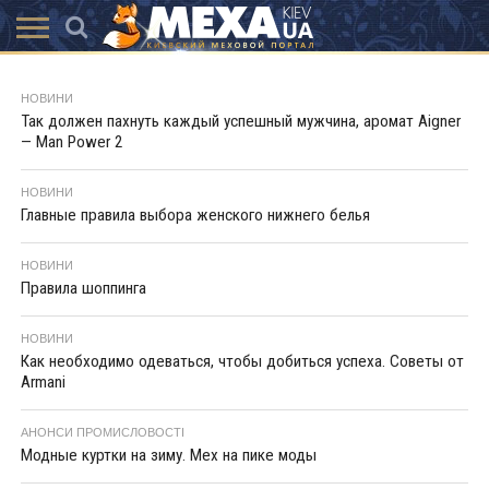
КАТАЛОГ
АКЦІЇ
ВИСТАВКИ
ПОСЛУГИ
МАГАЗИНИ
ХУТРЯНА
НОВИНИ
КОНТАКТИ
АКСЕССУАРИ
НОВИНИ
МОДА
Так должен пахнуть каждый успешный мужчина, аромат Aigner
— Man Power 2
НОВИНИ
Главные правила выбора женского нижнего белья
НОВИНИ
Правила шоппинга
НОВИНИ
Как необходимо одеваться, чтобы добиться успеха. Советы от
Armani
АНОНСИ ПРОМИСЛОВОСТІ
Модные куртки на зиму. Мех на пике моды