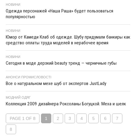
НОВИНИ
Одежда персонажей «Наша Раша» будет пользоваться
популярностью
НОВИНИ
Юмор от Камеди Клаб об одежде. Шубу придумали банкиры как
средство оплаты труда моделей в нерабочее время
НОВИНИ
Сегодня в моде дерзкий beauty тренд — черничные губы
АНОНСИ ПРОМИСЛОВОСТІ
Все о натуральном мехе шуб от экспертов JustLady
МОДНИЙ ОДЯГ
Коллекция 2009 дизайнера Роксоланы Богуцкой. Меха и шелк
PAGE 1 OF 8
1
2
3
4
5
6
7
8