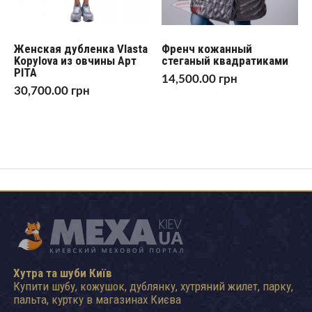
Женская дубленка Vlasta
Френч кожанный
Kopylova из овчины Арт
стеганый квадратиками
PITA
14,500.00
грн
30,700.00
грн
Хутра та шуби Київ
Купити шубу, кожушок, дублянку, хутряний жилет, парку,
пальта, куртку в магазинах Києва