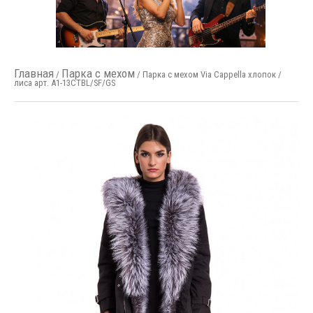
Главная
Парка с мехом
/
/ Парка с мехом Via Cappella хлопок /
лиса арт. A1-13CTBL/SF/GS