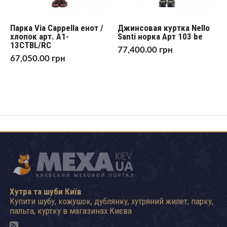
Парка Via Cappella енот /
Джинсовая куртка Nello
хлопок арт. A1-
Santi норка Арт 103 be
13CTBL/RC
77,400.00
грн
67,050.00
грн
Хутра та шуби Київ
Купити шубу, кожушок, дублянку, хутряний жилет, парку,
пальта, куртку в магазинах Києва