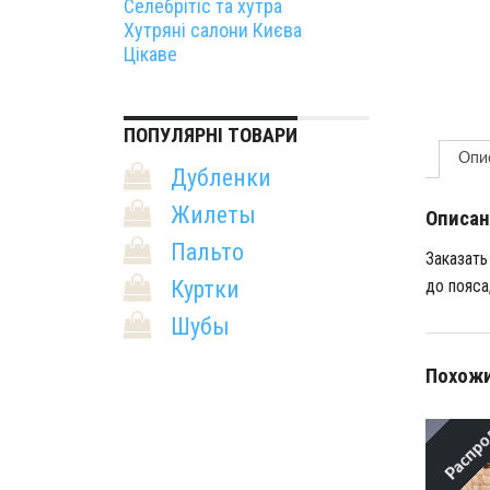
Селебрітіс та хутра
Хутряні салони Києва
Цікаве
ПОПУЛЯРНІ ТОВАРИ
Опи
Дубленки
Жилеты
Описан
Пальто
Заказать
до пояса
Куртки
Шубы
Похожи
Распро