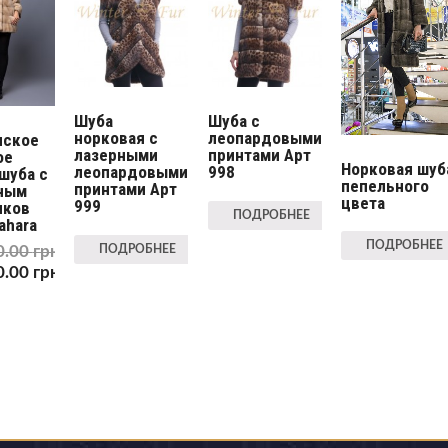
Шуба
Шуба с
норковая с
леопардовыми
нское
лазерными
принтами Арт
ое
Норковая шуб
леопардовыми
998
шуба с
пепельного
принтами Арт
ным
цвета
999
иков
ПОДРОБНЕЕ
ahara
ПОДРОБНЕЕ
ПОДРОБНЕЕ
0.00
грн
0.00
грн