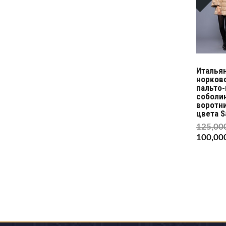
Италья
норков
пальто-
соболи
воротн
цвета S
125,00
100,00