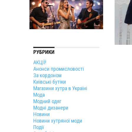
РУБРИКИ
АКЦІЇ!
Анонси промисловості
За кордоном
Київські бутіки
Магазини хутра в Україні
Мода
Модний одяг
Модні дизанери
Новини
Новини хутряної моди
Події