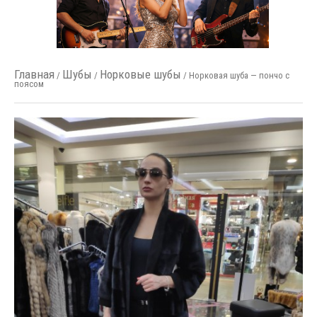
Главная
Шубы
Норковые шубы
/
/
/ Норковая шуба — пончо с
поясом