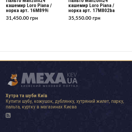
Пальто Manzoni24
Пальто Manzoni24
кашемир Loro Piana /
кашемир Loro Piana /
норка арт. 16M899i
норка арт. 17M802ba
31,450.00
грн
35,550.00
грн
Хутра та шуби Київ
Купити шубу, кожушок, дублянку, хутряний жилет, парку,
пальта, куртку в магазинах Києва