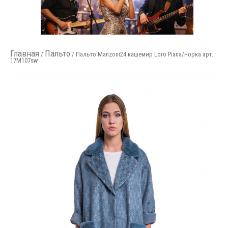
Главная
Пальто
/
/ Пальто Manzoni24 кашемир Loro Piana/норка арт.
17M107sw