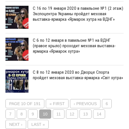
С 16 по 19 января 2020 в павильоне №1 (2 этаж)
Экспоцентра Украины пройдет меховая
выставка-ярмарка «Ярмарок хутра на ВДНГ»
С 6 по 12 января в павильоне №1 на ВДНГ
(правое крыло) проходит меховая выставка-
ярмарка «Ярмарок хутра»
С 8 по 12 января 2020 во Дворце Спорта
пройдет меховая выставка-ярмарка «Світ хутра»
PAGE 10 OF 191
« FIRST
‹ PREVIOUS
6
7
8
9
10
11
12
13
14
NEXT ›
LAST »