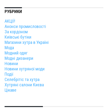
РУБРИКИ
АКЦІЇ!
Анонси промисловості
За кордоном
Київські бутіки
Магазини хутра в Україні
Мода
Модний одяг
Модні дизанери
Новини
Новини хутряної моди
Події
Селебрітіс та хутра
Хутряні салони Києва
Цікаве