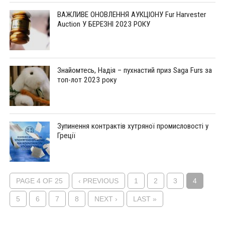
ВАЖЛИВЕ ОНОВЛЕННЯ АУКЦІОНУ Fur Harvester
Auction У БЕРЕЗНІ 2023 РОКУ
Знайомтесь, Надія – пухнастий приз Saga Furs за
топ-лот 2023 року
Зупинення контрактів хутряної промисловості у
Греції
PAGE 4 OF 25
‹ PREVIOUS
1
2
3
4
5
6
7
8
NEXT ›
LAST »