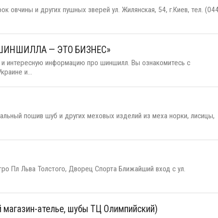
 овчины и других пушных зверей ул. Жилянская, 54, г.Киев, тел. (04
 «ШИНШИЛЛА — ЭТО БИЗНЕС»
 и интересную информацию про шиншилл. Вы ознакомитесь с
раине и...
льный пошив шуб и других меховых изделий из меха норки, лисицы,
тро Пл Льва Толстого, Дворец Спорта Ближайший вход с ул.
й магазин-ателье, шубы ТЦ Олимпийский)