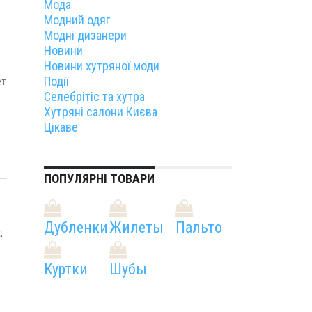
Мода
Модний одяг
Модні дизанери
Новини
Новини хутряної моди
Події
ет
Селебрітіс та хутра
Хутряні салони Києва
Цікаве
ПОПУЛЯРНІ ТОВАРИ
Дубленки
Жилеты
Пальто
,
Куртки
Шубы