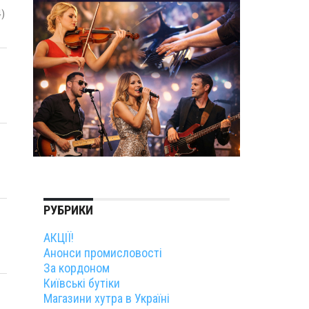
4)
РУБРИКИ
АКЦІЇ!
Анонси промисловості
За кордоном
Київські бутіки
Магазини хутра в Україні