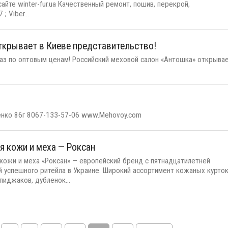
йте winter-fur.ua Качественный ремонт, пошив, перекрой,
 Viber...
ткрывает в Киеве представительство!
аз по оптовым ценам! Российский меховой салон «Антошка» открыва
оженко 86г 8067-133-57-06 www.Mehovoy.com
я кожи и меха — Роксан
 кожи и меха «Роксан» — европейский бренд с пятнадцатилетней
й успешного ритейла в Украине. Широкий ассортимент кожаных курток
пиджаков, дубленок...