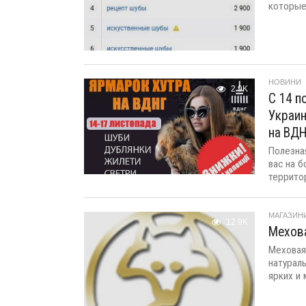
которые 
НОВИНИ
2.9K
С 14 п
Украин
на ВД
Полезна
вас на 
территор
МАГАЗИНИ
12.9K
Мехов
Меховая
натурал
ярких и 