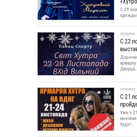
«Хутро
С 29 но
одежды»
НОВИНИ
3.3K
С 22 п
выстав
Дорогие
ярмарку
Дворца..
НОВИНИ
3.2K
С 21 п
пройде
Уже с 2
меховая
будут...