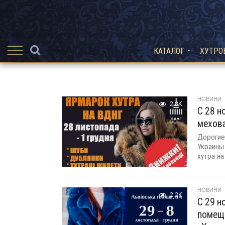
КАТАЛОГ
ХУТРО
НОВИНИ
2.8K
С 28 н
мехова
Дорогие
Украины
хутра на
НОВИНИ
2.2K
С 29 н
помещ