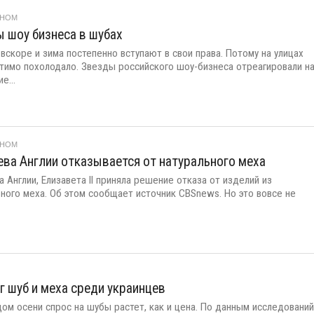
ОНОМ
 шоу бизнеса в шубах
 вскоре и зима постепенно вступают в свои права. Потому на улицах
тимо похолодало. Звезды российского шоу-бизнеса отреагировали н
е...
ОНОМ
ва Англии отказывается от натурального меха
 Англии, Елизавета II приняла решение отказа от изделий из
ьного меха. Об этом сообщает источник CBSnews. Но это вовсе не
г шуб и меха среди украинцев
ом осени спрос на шубы растет, как и цена. По данным исследований