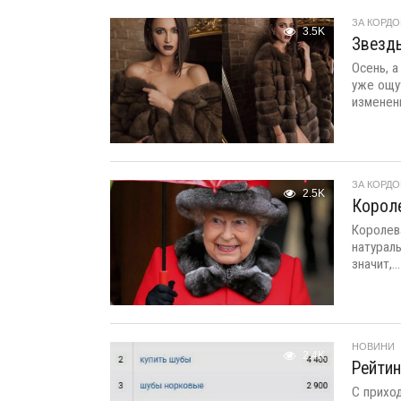
ЗА КОРД
3.5K
Звезды
Осень, а
уже ощу
изменени
ЗА КОРД
2.5K
Короле
Королева
натурал
значит,...
НОВИНИ
2.4K
Рейтин
С приход