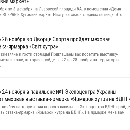
вий маркет»
ября по 8 декабря на Львовской площади 8А, в помещении «Дома
 ВПЕРВЫЕ Хутровий маркет Наступил сезон «черных пятниц». Это...
о 28 ноября во Дворце Спорта пройдет меховая
ка-ярмарка «Світ хутра»
 киевляне и гости столицы! Приглашаем вас посетить выставку-
 меха и кожи, которая пройдет с 22 по 28 ноября на территории
.
о 24 ноября в павильоне №1 Экспоцентра Украины
т меховая выставка-ярмарка «Ярмарок хутра на ВДНГ
1 ноября на территории первого павильона Экспоцентра ВДНГ пройде
 выставка-ярмарка «Ярмарок хутра на ВДНГ». На ярмарке меха вам