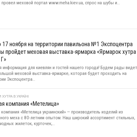
провел меховой портал www.meha.kiev.ua, спрос на шубы и...
о 17 ноября на территории павильона №1 Экспоцентра
ы пройдет меховая выставка-ярмарка «Ярмарок хутра
НГ»
я информация для киевлян и гостей нашего города! Будем рады виде
большой меховой выставка-ярмарке, которая будет проходить на
ии Экспоцентра...
 ХУТРА В УКРАЇНІ
ая компания «Метелица»
 компания «Метелица украинский» — производитель изделий из
ьного меха с 80-летним опытом. Наш широкий ассортимент стильных,
модных жилеток, курточек,...