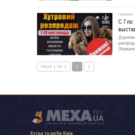
НОВИНИ
2.9K
С 7 по
выста
Дорогие
распрод
(бывшее 
PAGE 1 OF 2
1
2
Хутра та шуби Київ