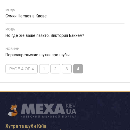
МОДА
Сумки Hermes в Киеве
МОДА
Но где же ваше пальто, Виктория Бэкхем?
НОВИНИ
Первоапрельские шутки про шубы
PAGE 4 OF 4
1
2
3
4
Хутра та шуби Київ