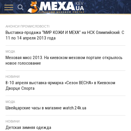
КАТАЛОГ
АКЦІЇ
ВИСТАВКИ
ПОСЛУГИ
МАГАЗИНИ
ХУТРЯНА
НОВИНИ
КОНТАКТИ
АКСЕССУАРИ
АНОНСИ ПРОМИСЛОВОСТІ
МОДА
Выставка-продажа “МИР КОЖИ И МЕХА” на НСК Олимпийский. С
11 по 14 апреля 2013 года
МОДА
Меховая мисс 2013. На киевском меховом портале открылось
новое голосование
НОВИНИ
8-10 апреля выставка-ярмарка «Сезон ВЕСНА» в Киевском
Дворце Спорта
МОДА
Швейцарские часы в магазине watch.24k.ua
НОВИНИ
Детская зимняя одежда