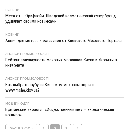
НОВИНИ
Меха от … Орифлейм. Шведский косметический супербренд
удивляет своими новинками
НОВИНИ
Акция для меховых магазинов от Киевского Мехового Портала
АНОНСИ ПРОМИСЛОВОСТІ
Рейтинг популярности меховых магазинов Киева и Украины в
интернете
АНОНСИ ПРОМИСЛОВОСТІ
Как выбрать шубу на Киевском меховом портале
www.meha.kiev.ua?
МОДНИЙ ОДЯГ
Британские экологи : «Искусственный мех — экологический
кошмар»
PAGE 2 OF 4
1
2
3
4