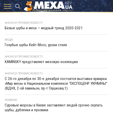
КАТАЛОГ
АКЦІЇ
ВИСТАВКИ
ПОСЛУГИ
МАГАЗИНИ
ХУТРЯНА
НОВИНИ
КОНТАКТИ
АКСЕССУАРИ
АНОНСИ ПРОМИСЛОВОСТІ
МОДА
Белые шубы и меха — модный тренд 2020-2021
МОДА
Голубые шубы Кейт-Мосс, уроки стиля
АНОНСИ ПРОМИСЛОВОСТІ
KAMINSKY представляет меховую коллекцию
АНОНСИ ПРОМИСЛОВОСТІ
С 26-го декабря по 30-е декабря состоится выставка-ярмарка
«Мир меха» в Национальном комплексе “ЕКСПОЦЕНР УКРАИНЫ”
(ВДНХ, 2-ой павильон, пр-т Глушкова,1)
НОВИНИ
Суровые морозы в Киеве заставляют людей срочно скупать
шубы, дубленки и пуховики