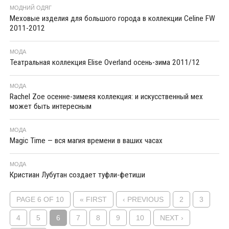
МОДНИЙ ОДЯГ
Меховые изделия для большого города в коллекции Celine FW
2011-2012
МОДА
Театральная коллекция Elise Overland осень-зима 2011/12
МОДА
Rachel Zoe осенне-зимеяя коллекция: и искусственный мех
может быть интересным
МОДА
Magic Time — вся магия времени в ваших часах
МОДА
Кристиан Лубутан создает туфли-фетиши
PAGE 6 OF 10
« FIRST
‹ PREVIOUS
2
3
4
5
6
7
8
9
10
NEXT ›