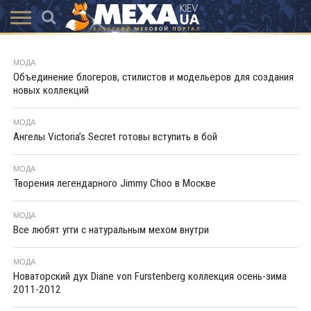
КАТАЛОГ
АКЦІЇ
ВИСТАВКИ
ПОСЛУГИ
МАГАЗИНИ
ХУТРЯНА
НОВИНИ
КОНТАКТИ
АКСЕССУАРИ
МОДА
МОДА
Объединение блогеров, стилистов и модельеров для создания
новых коллекций
МОДА
Ангелы Victoria’s Secret готовы вступить в бой
МОДА
Творения легендарного Jimmy Choo в Москве
МОДА
Все любят угги с натуральным мехом внутри
МОДА
Новаторский дух Diane von Furstenberg коллекция осень-зима
2011-2012