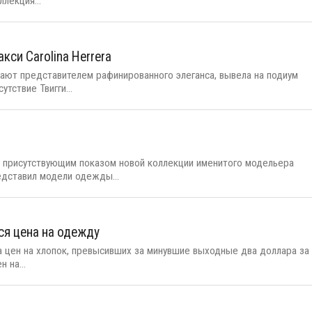
лекция...
си Carolina Herrera
ывают представителем рафинированного элеганса, вывела на подиум
тствие Твигги...
 присутствующим показом новой коллекции именитого модельера
едставил модели одежды...
ся цена на одежду
а цен на хлопок, превысивших за минувшие выходные два доллара за
 на...