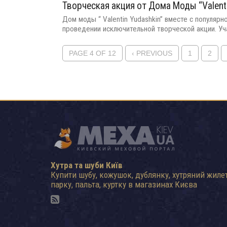
Творческая акция от Дома Моды “Valentin
Дом моды “ Valentin Yudashkin” вместе с популяр
проведении исключительной творческой акции. Уча
PAGE 4 OF 12
‹ PREVIOUS
1
2
Хутра та шуби Київ
Купити шубу, кожушок, дублянку, хутряний жилет
парку, пальта, куртку в магазинах Києва