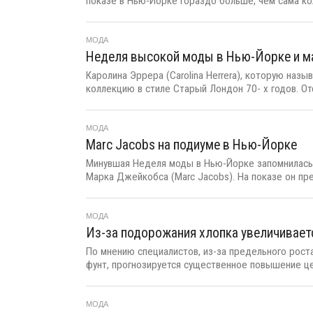
показе в Нью-Йорке гораздо больше, чем сама кол
МОДА
Неделя высокой моды в Нью-Йорке и мак
Каролина Эррера (Carolina Herrera), которую наз
коллекцию в стиле Старый Лондон 70- х годов. Отсу
МОДА
Marc Jacobs на подиуме в Нью-Йорке
Минувшая Неделя моды в Нью-Йорке запомнилась
Марка Джейкобса (Marc Jacobs). На показе он пр
МОДА
Из-за подорожания хлопка увеличивает
По мнению специалистов, из-за предельного рост
фунт, прогнозируется существенное повышение цен
МОДА