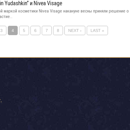
 Yudashkin” и Nivea Visage
ной маркой косметики Nivea Visage накануне весны приняли решение о
стие...
3
4
5
6
7
8
NEXT ›
LAST »
,