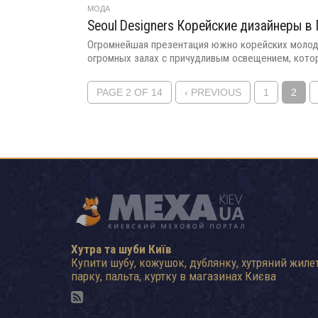
МОДА
Seoul Designers Корейские дизайнеры в
Огромнейшая презентация южно корейских молодых
огромных залах с причудливым освещением, котор
PAGE 2 OF 14
‹ PREVIOUS
1
2
Хутра та шуби Київ
Купити шубу, кожушок, дублянку, хутряний жилет
парку, пальта, куртку в магазинах Києва