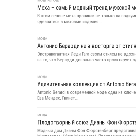
МОДНИЙ ОДЯГ
Меха – самый модный тренд мужской м
В этом сезоне меха проникли не только на подиу
одевайтесь в меховые изделия....
МОДА
Антонио Берарди не в восторге от стиля
Экстравагантная Леди Гага своим стилем не вдох
на то, что Берарди довольно часто проэктирует од
МОДА
Удивительная коллекция от Antonio Bera
Antonio Berardi в современной моде одна из ключе
Ева Мендес, Гвинет...
МОДА
Плодотворный союз Дианы Фон Фюрсте
Модный дом Дианы Фон Фюрстенберг представил 