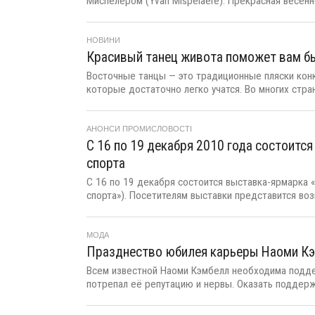
Миспелером (Yvan Mispelaere). Прекрасная весенн
НОВИНИ
Красивый танец живота поможет вам б
Восточные танцы — это традиционные пляски конк
которые достаточно легко учатся. Во многих страна
АНОНСИ ПРОМИСЛОВОСТІ
С 16 по 19 декабря 2010 года состоитс
спорта
С 16 по 19 декабря состоится выставка-ярмарка «
спорта»). Посетителям выставки представится воз
МОДА
Празднество юбилея карьеры Наоми Кэ
Всем известной Наоми Кэмбелл необходима подде
потрепал её репутацию и нервы. Оказать поддержк