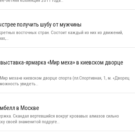
ее-летняя коллекция 2011 года...
ыстрее получить шубу от мужчины
ретных восточных стран. Состоит каждый из них из движений,
х,...
я выставка-ярмарка «Мир меха» в киевском дворце
Мир меха»в киевском дворце спорта (пл.Спортивная, 1, м. «Дворец
можность увидеть...
мбелл в Москве
ржка. Скандал вертевшийся вокруг кровавых алмазов сильно
у своей знаменитой подруге...