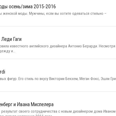
оды осень/зима 2015-2016
мы женской моды. Мужчины, если вы хотите одеваться стильно –
 Леди Гаги
новила известного английского дизайнера Антонио Берарди. Несмотря
ежду и...
rdi
вых фигур. Его стиль по вкусу Виктории Бекхем, Меган Фокс, Эшли Гри
нберг и Ивана Миспелера
результат своего сотрудничества с новым дизайнером дома Иваном