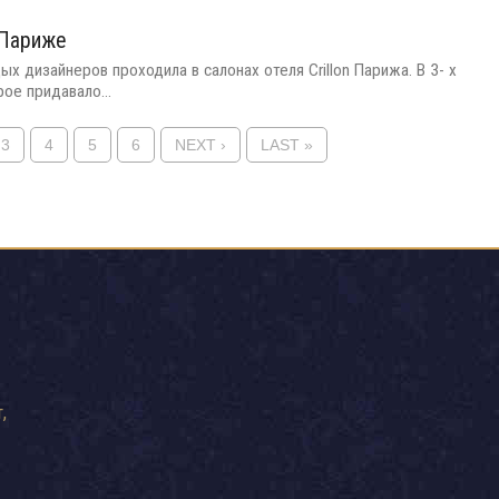
 Париже
 дизайнеров проходила в салонах отеля Crillon Парижа. В 3- х
ое придавало...
3
4
5
6
NEXT ›
LAST »
,