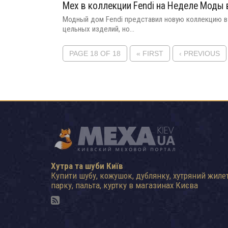
Мех в коллекции Fendi на Неделе Моды 
Модный дом Fendi представил новую коллекцию в 
цельных изделий, но...
PAGE 18 OF 18
« FIRST
‹ PREVIOUS
Хутра та шуби Київ
Купити шубу, кожушок, дублянку, хутряний жилет
парку, пальта, куртку в магазинах Києва