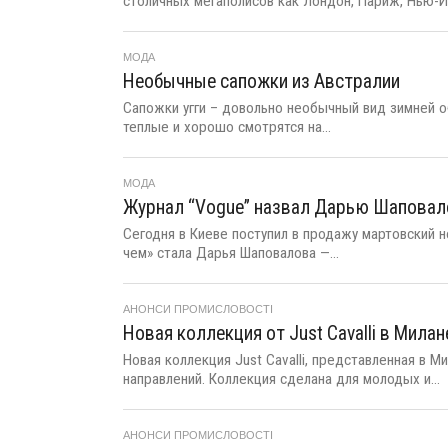
столичных мегаполисов как Лондон, Париж, Нью-Йо
МОДА
Необычные сапожки из Австралии
Сапожки угги – довольно необычный вид зимней об
теплые и хорошо смотрятся на...
МОДА
Журнал “Vogue” назвал Дарью Шаповал
Сегодня в Киеве поступил в продажу мартовский но
чем» стала Дарья Шаповалова —...
АНОНСИ ПРОМИСЛОВОСТІ
Новая коллекция от Just Cavalli в Милан
Новая коллекция Just Cavalli, представленная в 
направлений. Коллекция сделана для молодых и...
АНОНСИ ПРОМИСЛОВОСТІ