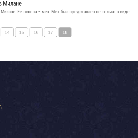
в Милане
Милане. Ее основа – мех. Мех был представлен не только в виде
14
15
16
17
18
,