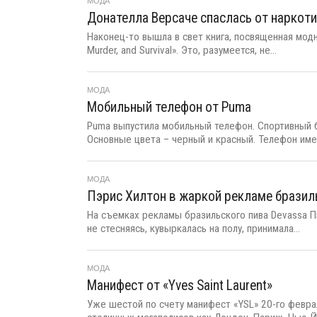
МОДА
Донателла Версаче спаслась от наркот
Наконец-то вышла в свет книга, посвященная модно
Murder, and Survival». Это, разумеется, не...
МОДА
Мобильный телефон от Puma
Puma выпустила мобильный телефон. Спортивный б
Основные цвета – черный и красный. Телефон име
МОДА
Пэрис Хилтон в жаркой рекламе бразил
На съемках рекламы бразильского пива Devassa П
не стесняясь, кувыркалась на полу, принимала...
МОДА
Манифест от «Yves Saint Laurent»
Уже шестой по счету манифест «YSL» 20-го февр