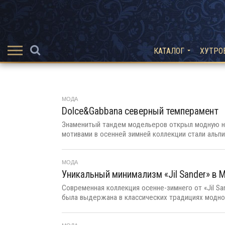
КАТАЛОГ
ХУТРО
МОДА
Dolce&Gabbana северный темперамент
Знаменитый тандем модельеров открыл модную н
мотивами в осенней зимней коллекции стали альпий
МОДА
Уникальный минимализм «Jil Sander» в 
Современная коллекция осенне-зимнего от «Jil Sa
была выдержана в классических традициях модног