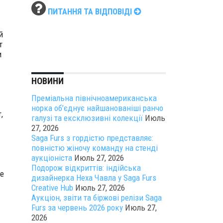
ПИТАННЯ ТА ВІДПОВІДІ
й
т
и
НОВИНИ
Преміальна північноамериканська
норка об’єднує найшанованіші ранчо
,
галузі та ексклюзивні колекції
Июль
27, 2026
Saga Furs з гордістю представляє:
повністю жіночу команду на стенді
аукціоніста
Июль 27, 2026
Подорож відкриттів: індійська
е
дизайнерка Неха Чавла у Saga Furs
Creative Hub
Июль 27, 2026
Аукціон, звіти та біржові релізи Saga
Furs за червень 2026 року
Июль 27,
2026