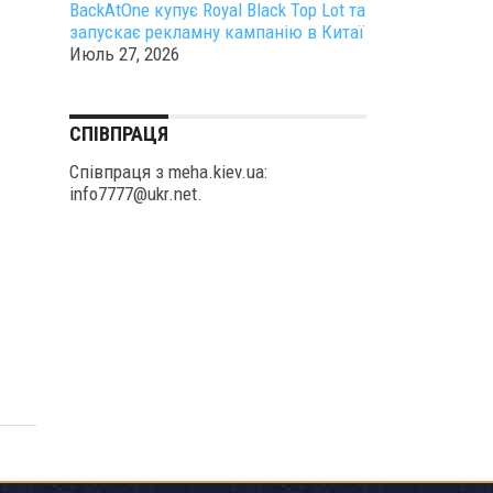
BackAtOne купує Royal Black Top Lot та
запускає рекламну кампанію в Китаї
Июль 27, 2026
СПІВПРАЦЯ
Співпраця з meha.kiev.ua:
info7777@ukr.net.