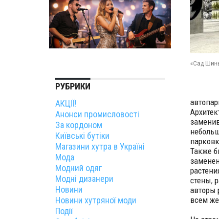
«Сад Шин
РУБРИКИ
автопар
АКЦІЇ!
Архитек
Анонси промисловості
замени
За кордоном
небольш
Київські бутіки
парковк
Магазини хутра в Україні
Также б
Мода
заменен
Модний одяг
растени
Модні дизанери
стены, 
Новини
авторы 
Новини хутряної моди
всем ж
Події