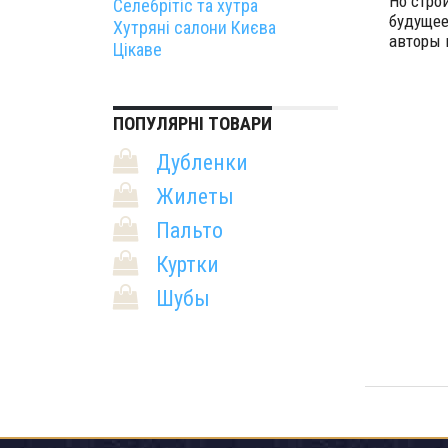
Но стро
Селебрітіс та хутра
будущее
Хутряні салони Києва
авторы 
Цікаве
ПОПУЛЯРНІ ТОВАРИ
Дубленки
Жилеты
Пальто
Куртки
Шубы