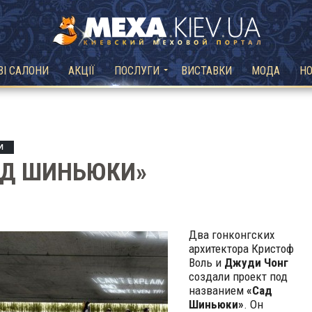
ВІ САЛОНИ
АКЦІЇ
ПОСЛУГИ
ВИСТАВКИ
МОДА
Н
И
АД ШИНЬЮКИ»
Два гонконгских
архитектора Кристоф
Воль и
Джуди Чонг
создали проект под
названием
«Сад
Шиньюки»
. Он