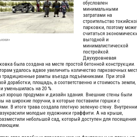
обусловлен
минимальными
затратами на
строительство токийско
парковки, поэтому може
считаться экономическ
выгодной и
ьюки»
минималистической
постройкой.
Двухуровневая
ковка была создана на месте простой бетонной конструкции.
торам удалось вдвое увеличить количество парковочных мест
в традиционные рампы въезда подъёмниками.
При этой
ой доработки, площадь, а соответственно и стоимость земли,
и уменьшилась на 20 %.
ыл хорошо продуман и дизайн здания. Внешние стены были
ы на широкие поручни, в которые поставили горшки с
ями. В итоге трава создала плотную зеленую стену. Внутренни
разукрасили молодые художники граффити. А на крыше,
разместили небольшой сад, который доступен для посещения
елающим.