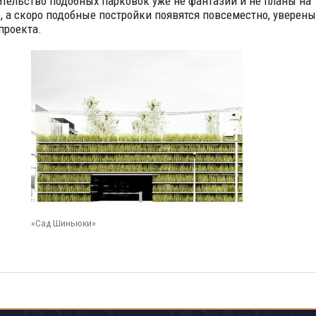
ительство подобных парковок уже не фантазии и не планы на
, а скоро подобные постройки появятся повсеместно, уверены
проекта.
«Сад Шиньюки»